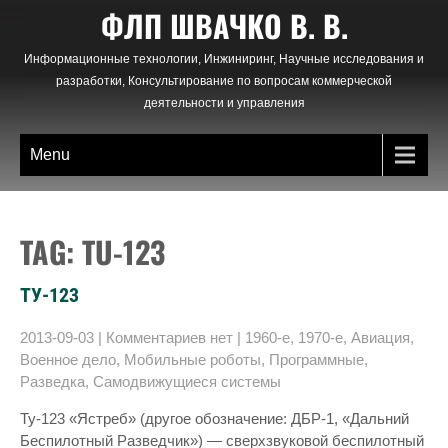
Skip
ФЛП ШВАЧКО В. В.
to
content
Информационные технологии, Инжиниринг, Научные исследования и
разработки, Консультирование по вопросам коммерческой
деятельности и управления
Menu
TAG: TU-123
ТУ-123
2013-09-03
|
Комментариев нет
|
1960-е
,
1970-е
,
Авиация
,
Военное дело
,
Мобильные роботы
,
Программные
,
Разведка
,
Самодвижущиеся системы
Ту-123 «Ястреб» (другое обозначение: ДБР-1, «Дальний
Беспилотный Разведчик») — сверхзвуковой беспилотный