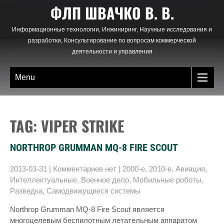
Skip
ФЛП ШВАЧКО В. В.
to
content
Информационные технологии, Инжиниринг, Научные исследования и
разработки, Консультирование по вопросам коммерческой
деятельности и управления
Menu
TAG: VIPER STRIKE
NORTHROP GRUMMAN MQ-8 FIRE SCOUT
2013-03-31
|
Комментариев нет
|
2000-е
,
2010-е
,
Авиация
,
Интеллектуальные
,
Военное дело
,
Мобильные роботы
,
Разведка
,
Самодвижущиеся системы
Northrop Grumman MQ-8 Fire Scout является
многоцелевым беспилотным летательным аппаратом