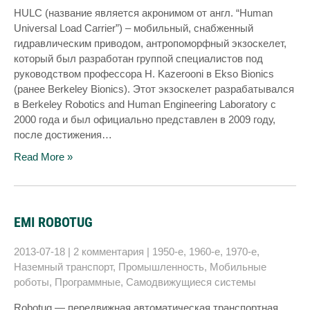
HULC (название является акронимом от англ. “Human
Universal Load Carrier”) – мобильный, снабженный
гидравлическим приводом, антропоморфный экзоскелет,
который был разработан группой специалистов под
руководством профессора H. Kazerooni в Ekso Bionics
(ранее Berkeley Bionics). Этот экзоскелет разрабатывался
в Berkeley Robotics and Human Engineering Laboratory с
2000 года и был официально представлен в 2009 году,
после достижения…
Read More »
EMI ROBOTUG
2013-07-18
|
2 комментария
|
1950-е
,
1960-е
,
1970-е
,
Наземный транспорт
,
Промышленность
,
Мобильные
роботы
,
Программные
,
Самодвижущиеся системы
Robotug — передвижная автоматическая транспортная