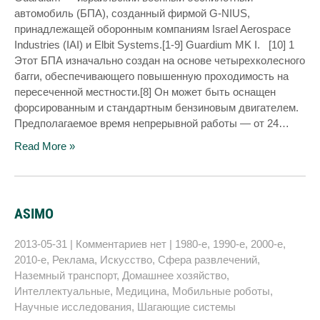
автомобиль (БПА), созданный фирмой G-NIUS,
принадлежащей оборонным компаниям Israel Aerospace
Industries (IAI) и Elbit Systems.[1-9] Guardium MK I. [10] 1
Этот БПА изначально создан на основе четырехколесного
багги, обеспечивающего повышенную проходимость на
пересеченной местности.[8] Он может быть оснащен
форсированным и стандартным бензиновым двигателем.
Предполагаемое время непрерывной работы — от 24…
Read More »
ASIMO
2013-05-31
|
Комментариев нет
|
1980-е
,
1990-е
,
2000-е
,
2010-е
,
Реклама
,
Искусство
,
Сфера развлечений
,
Наземный транспорт
,
Домашнее хозяйство
,
Интеллектуальные
,
Медицина
,
Мобильные роботы
,
Научные исследования
,
Шагающие системы