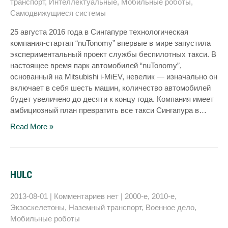
транспорт
,
Интеллектуальные
,
Мобильные роботы
,
Самодвижущиеся системы
25 августа 2016 года в Сингапуре технологическая
компания-стартап “nuTonomy” впервые в мире запустила
экспериментальный проект службы беспилотных такси. В
настоящее время парк автомобилей “nuTonomy”,
основанный на Mitsubishi i-MiEV, невелик — изначально он
включает в себя шесть машин, количество автомобилей
будет увеличено до десяти к концу года. Компания имеет
амбициозный план превратить все такси Сингапура в…
Read More »
HULC
2013-08-01
|
Комментариев нет
|
2000-е
,
2010-е
,
Экзоскелетоны
,
Наземный транспорт
,
Военное дело
,
Мобильные роботы