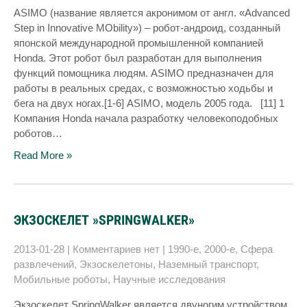
ASIMO (название является акронимом от англ. «Advanced
Step in Innovative MObility») – робот-андроид, созданный
японской международной промышленной компанией
Honda. Этот робот был разработан для выполнения
функций помощника людям. ASIMO предназначен для
работы в реальных средах, с возможностью ходьбы и
бега на двух ногах.[1-6] ASIMO, модель 2005 года. [11] 1
Компания Honda начала разработку человекоподобных
роботов…
Read More »
ЭКЗОСКЕЛЕТ »SPRINGWALKER»
2013-01-28
|
Комментариев нет
|
1990-е
,
2000-е
,
Сфера
развлечений
,
Экзоскелетоны
,
Наземный транспорт
,
Мобильные роботы
,
Научные исследования
Экзоскелет SpringWalker является двуногим устройством,