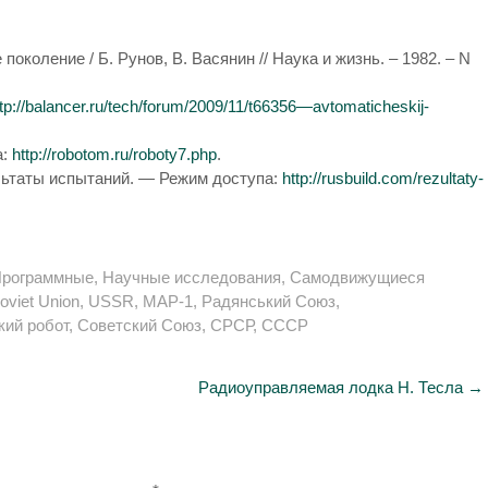
околение / Б. Рунов, В. Васянин // Наука и жизнь. – 1982. – N
ttp://balancer.ru/tech/forum/2009/11/t66356—avtomaticheskij-
а:
http://robotom.ru/roboty7.php
.
таты испытаний. — Режим доступа:
http://rusbuild.com/rezultaty-
рограммные
,
Научные исследования
,
Самодвижущиеся
oviet Union
,
USSR
,
МАР-1
,
Радянський Союз
,
кий робот
,
Советский Союз
,
СРСР
,
СССР
Радиоуправляемая лодка Н. Тесла
→