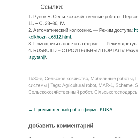
Ссылки:
1. Рунов Б. Сельскохозяйственные роботы. Первое п
11. – С. 33–36, IV.
2. Автоматический колхозник. — Режим доступа:
h
kolkhoznik.6512.html
.
3. Помощники в поле и на ферме. — Режим доступ
4. RUSBUILD – СТРОИТЕЛЬНЫЙ ПОРТАЛ // Резуль
ispytanij/
.
1980-е
,
Сельское хозяйство
,
Мобильные роботы
,
П
системы
| Tags:
Agricultural robot
,
MAR-1
,
Scheme
,
S
Сельскохозяйственный робот
,
Сільськогосподарсь
Post
←
Промышленный робот фирмы KUKA
navigation
Добавить комментарий