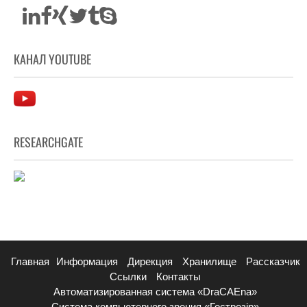
КАНАЛ YOUTUBE
RESEARCHGATE
Главная
Информация
Дирекция
Хранилище
Рассказчик
Ссылки
Контакты
Автоматизированная система «DraCAEna»
Система компьютерного зрения «Гострозір»