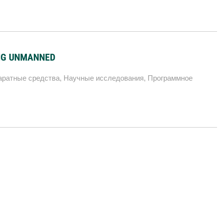
ING UNMANNED
аратные средства
,
Научные исследования
,
Программное