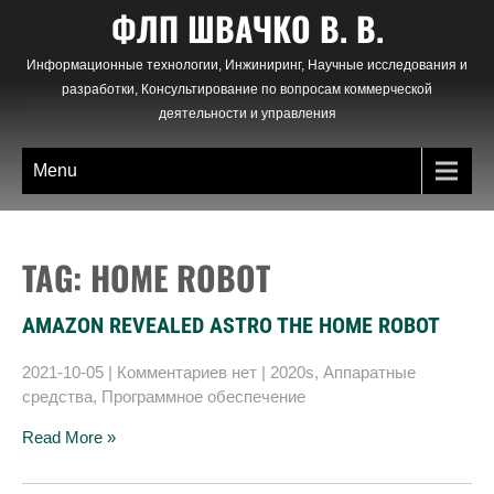
Skip
ФЛП ШВАЧКО В. В.
to
content
Информационные технологии, Инжиниринг, Научные исследования и
разработки, Консультирование по вопросам коммерческой
деятельности и управления
Menu
TAG: HOME ROBOT
AMAZON REVEALED ASTRO THE HOME ROBOT
2021-10-05
|
Комментариев нет
|
2020s
,
Аппаратные
средства
,
Программное обеспечение
Read More »