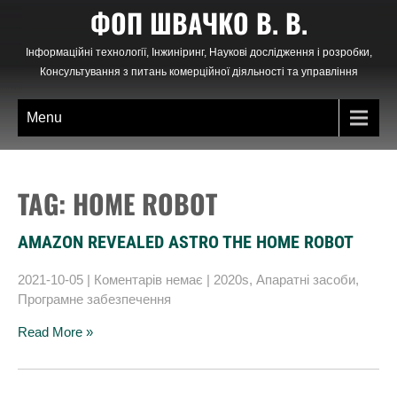
Skip
ФОП ШВАЧКО В. В.
to
content
Інформаційні технології, Інжиніринг, Наукові дослідження і розробки,
Консультування з питань комерційної діяльності та управління
Menu
TAG: HOME ROBOT
AMAZON REVEALED ASTRO THE HOME ROBOT
2021-10-05
|
Коментарів немає
|
2020s
,
Апаратні засоби
,
Програмне забезпечення
Read More »