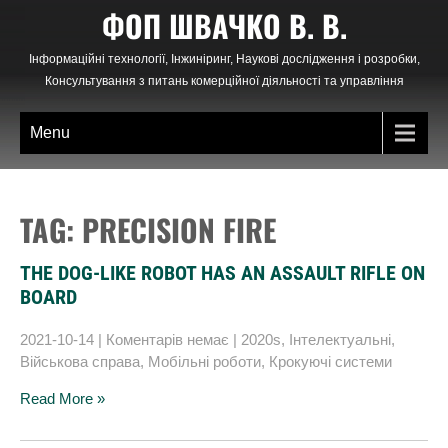
Skip
ФОП ШВАЧКО В. В.
to
content
Інформаційні технології, Інжиніринг, Наукові дослідження і розробки,
Консультування з питань комерційної діяльності та управління
Menu
TAG: PRECISION FIRE
THE DOG-LIKE ROBOT HAS AN ASSAULT RIFLE ON
BOARD
2021-10-14
|
Коментарів немає
|
2020s
,
Інтелектуальні
,
Військова справа
,
Мобільні роботи
,
Крокуючі системи
Read More »