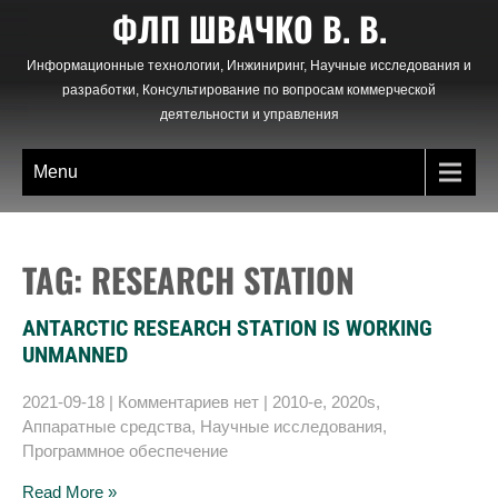
Skip
ФЛП ШВАЧКО В. В.
to
content
Информационные технологии, Инжиниринг, Научные исследования и
разработки, Консультирование по вопросам коммерческой
деятельности и управления
Menu
TAG: RESEARCH STATION
ANTARCTIC RESEARCH STATION IS WORKING
UNMANNED
2021-09-18
|
Комментариев нет
|
2010-е
,
2020s
,
Аппаратные средства
,
Научные исследования
,
Программное обеспечение
Read More »